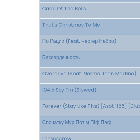
Carol Of The Bells
That's Christmas To Me
По Рации (Feat. Честер Небро)
Бессердечность
Overdrive (Feat. Norma Jean Martine)
104.5 Sky Fm (Slowed)
Forever (Stay Like This) [Asot 1156] (Cl
Спочатку Мур Потім Піф Паф
Loosescrew