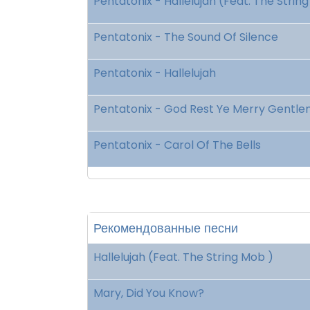
Pentatonix - Hallelujah (Feat. The Strin
Pentatonix - The Sound Of Silence
Pentatonix - Hallelujah
Pentatonix - God Rest Ye Merry Gentl
Pentatonix - Carol Of The Bells
Рекомендованные песни
Hallelujah (Feat. The String Mob )
Mary, Did You Know?