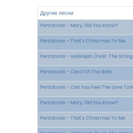
Другие песни
Pentatonix - Mary, Did You Know?
Pentatonix - That's Christmas To Me
Pentatonix - Hallelujah (Feat. The Strin
Pentatonix - Carol Of The Bells
Pentatonix - Can You Feel The Love Ton
Pentatonix - Mary, Did You Know?
Pentatonix - That's Christmas To Me